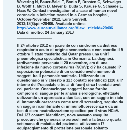
Wevering N, Bauer-Balci T, Bonin F, Drosten C, Schweiger
B, Wolff T, Muth D, Meyer B, Buda S, Krause G, Schaade L,
Haas W. Contact investigation of a case of human novel
coronavirus infection treated in a German hospital,
October-November 2012. Euro Surveill.
2013;18(8):pii=20406. Available online:
http://www.eurosurveillance.org/View...rticleId=20406
Data di inoltro: 24 January 2013
_________________
Il 24 ottobre 2012 un paziente con sindrome da distress
respiratorio acuto di origine sconosciuta e con esordio il 5
ottobre ? stato trasferito dal Qatar presso una unit?
pneumologica specialistica in Germania. La diagnosi,
tardivamente pervenuta il 20 novembre, era di una
infezione da nuovo coronavirus (NCoV); ci? ha causato l?
esposizione potenziale di un considerevole numero di
soggetti fra il personale sanitario. Utilizzando un
questionario si ? chiesto a 123 contatti identificati (120 all?
interno dell?ospedale e tre al di fuori) circa I contatti avuti
col paziente. Ottantacinque soggetti hanno fornito
campioni di sangue per le analisi sierologiche, effettuate
utilizzando un approccio a due fasi, con un saggio iniziale
di immunofluorescenza come test di screening, seguito da
un saggio ricombinante di immunofluorescenza e da un
test di siero neutralizzazione specifico per il virus NCoV.
Dei 123 contatti identificati, nove avevano eseguito
procedure che generavano aerosoli entro la terza o quarta
settimana di malattia del paziente, utilizzando l?
equipaggiamento di protezione personale soltanto