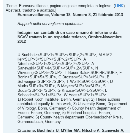
[Fonte: Eurosurveillance, pagina originale completa in Inglese: (
LINK
).
Abstract, tradotto e adattato.]
Eurosurveillance, Volume 18, Numero 8, 21 febbraio 2013
Rapporti della sorveglianza epidemica
Indagini sui contatti di un caso umano di infezione da
NCoV trattato in un ospedale tedesco, Ottobre-Novembre
2012
U Buchholz<SUP>1</SUP><SUP>,2</SUP>, M A M?
ller<SUP>3</SUP><SUP>,2</SUP>, A
Nitsche<SUP>1</SUP><SUP>,2</SUP>, A
Sanewski<SUP>4</SUP><SUP>,2</SUP>, N
Wevering<SUP>5</SUP>, T Bauer-Balci<SUP>6</SUP>, F
Bonin<SUP>5</SUP>, C Drosten<SUP>3</SUP>, B
Schweiger<SUP>1</SUP>, T Wolff<SUP>1</SUP>, D
Muth<SUP>3</SUP>, B Meyer<SUP>3</SUP>, S
Buda<SUP>1</SUP>, G Krause<SUP>1</SUP>, L
Schaade<SUP>1</SUP>, W Haas<SUP>1</SUP>
1) Robert Koch Institute, Berlin, Germany; 2) These authors
contributed equally to this work; 3) University Bonn, Department
of Virology, Bonn, Germany; 4) County health department of
Essen, Essen, Germany; 5) Ruhrland hospital, Essen,
Germany; 6) County health department Oberbergischer Kreis,
Gummersbach, Germany
______________
Citazione: Buchholz U, M?ller MA, Nitsche A, Sanewski A,