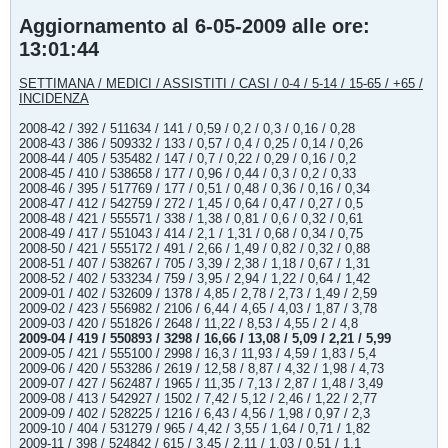
Aggiornamento al 6-05-2009 alle ore:
13:01:44
SETTIMANA / MEDICI / ASSISTITI / CASI / 0-4 / 5-14 / 15-65 / +65 /
INCIDENZA
2008-42 / 392 / 511634 / 141 / 0,59 / 0,2 / 0,3 / 0,16 / 0,28
2008-43 / 386 / 509332 / 133 / 0,57 / 0,4 / 0,25 / 0,14 / 0,26
2008-44 / 405 / 535482 / 147 / 0,7 / 0,22 / 0,29 / 0,16 / 0,2
2008-45 / 410 / 538658 / 177 / 0,96 / 0,44 / 0,3 / 0,2 / 0,33
2008-46 / 395 / 517769 / 177 / 0,51 / 0,48 / 0,36 / 0,16 / 0,34
2008-47 / 412 / 542759 / 272 / 1,45 / 0,64 / 0,47 / 0,27 / 0,5
2008-48 / 421 / 555571 / 338 / 1,38 / 0,81 / 0,6 / 0,32 / 0,61
2008-49 / 417 / 551043 / 414 / 2,1 / 1,31 / 0,68 / 0,34 / 0,75
2008-50 / 421 / 555172 / 491 / 2,66 / 1,49 / 0,82 / 0,32 / 0,88
2008-51 / 407 / 538267 / 705 / 3,39 / 2,38 / 1,18 / 0,67 / 1,31
2008-52 / 402 / 533234 / 759 / 3,95 / 2,94 / 1,22 / 0,64 / 1,42
2009-01 / 402 / 532609 / 1378 / 4,85 / 2,78 / 2,73 / 1,49 / 2,59
2009-02 / 423 / 556982 / 2106 / 6,44 / 4,65 / 4,03 / 1,87 / 3,78
2009-03 / 420 / 551826 / 2648 / 11,22 / 8,53 / 4,55 / 2 / 4,8
2009-04 / 419 / 550893 / 3298 / 16,66 / 13,08 / 5,09 / 2,21 / 5,99
2009-05 / 421 / 555100 / 2998 / 16,3 / 11,93 / 4,59 / 1,83 / 5,4
2009-06 / 420 / 553286 / 2619 / 12,58 / 8,87 / 4,32 / 1,98 / 4,73
2009-07 / 427 / 562487 / 1965 / 11,35 / 7,13 / 2,87 / 1,48 / 3,49
2009-08 / 413 / 542927 / 1502 / 7,42 / 5,12 / 2,46 / 1,22 / 2,77
2009-09 / 402 / 528225 / 1216 / 6,43 / 4,56 / 1,98 / 0,97 / 2,3
2009-10 / 404 / 531279 / 965 / 4,42 / 3,55 / 1,64 / 0,71 / 1,82
2009-11 / 398 / 524842 / 615 / 3,45 / 2,11 / 1,03 / 0,51 / 1,1