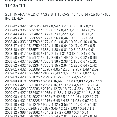
10:35:11
SETTIMANA / MEDICI / ASSISTITI / CASI / 0-4 / 5-14 / 15-65 / +65 /
INCIDENZA
2008-42 / 392 / 511634 / 141 / 0,59 / 0,2 / 0,3 / 0,16 / 0,28
2008-43 / 386 / 509332 / 133 / 0,57 / 0,4 / 0,25 / 0,14 / 0,26
2008-44 / 405 / 535482 / 147 / 0,7 / 0,22 / 0,29 / 0,16 / 0,2
2008-45 / 410 / 538658 / 177 / 0,96 / 0,44 / 0,3 / 0,2 / 0,33
2008-46 / 395 / 517769 / 177 / 0,51 / 0,48 / 0,36 / 0,16 / 0,34
2008-47 / 412 / 542759 / 272 / 1,45 / 0,64 / 0,47 / 0,27 / 0,5
2008-48 / 421 / 555571 / 338 / 1,38 / 0,81 / 0,6 / 0,32 / 0,61
2008-49 / 417 / 551043 / 414 / 2,1 / 1,31 / 0,68 / 0,34 / 0,75
2008-50 / 421 / 555172 / 491 / 2,66 / 1,49 / 0,82 / 0,32 / 0,88
2008-51 / 407 / 538267 / 705 / 3,39 / 2,38 / 1,18 / 0,67 / 1,31
2008-52 / 402 / 533234 / 759 / 3,95 / 2,94 / 1,22 / 0,64 / 1,42
2009-01 / 402 / 532609 / 1378 / 4,85 / 2,78 / 2,73 / 1,49 / 2,59
2009-02 / 423 / 556982 / 2106 / 6,44 / 4,65 / 4,03 / 1,87 / 3,78
2009-03 / 420 / 551826 / 2648 / 11,22 / 8,53 / 4,55 / 2 / 4,8
2009-04 / 419 / 550893 / 3298 / 16,66 / 13,08 / 5,09 / 2,21 / 5,99
2009-05 / 421 / 555100 / 2998 / 16,3 / 11,93 / 4,59 / 1,83 / 5,4
2009-06 / 420 / 553286 / 2619 / 12,58 / 8,87 / 4,32 / 1,98 / 4,73
2009-07 / 427 / 562487 / 1965 / 11,35 / 7,13 / 2,87 / 1,48 / 3,49
2009-08 / 413 / 542927 / 1502 / 7,42 / 5,12 / 2,46 / 1,22 / 2,77
2009-09 / 402 / 528225 / 1216 / 6,43 / 4,56 / 1,98 / 0,97 / 2,3
2009-10 / 404 / 531279 / 965 / 4,42 / 3,55 / 1,64 / 0,71 / 1,82
2009-11 / 398 / 524842 / 615 / 3,45 / 2,11 / 1,03 / 0,51 / 1,1
2009-12 / 398 / 523862 / 494 / 2,1 / 2 / 0,86 / 0,3 / 0,94
2009-13 / 394 / 510192 / 455 / 2,24 / 2,04 / 0,72 / 0,42 / 0,89