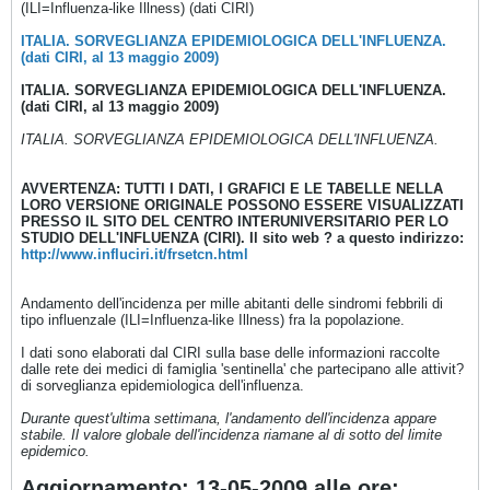
(ILI=Influenza-like Illness) (dati CIRI)
ITALIA. SORVEGLIANZA EPIDEMIOLOGICA DELL'INFLUENZA.
(dati CIRI, al 13 maggio 2009)
ITALIA. SORVEGLIANZA EPIDEMIOLOGICA DELL'INFLUENZA.
(dati CIRI, al 13 maggio 2009)
ITALIA. SORVEGLIANZA EPIDEMIOLOGICA DELL'INFLUENZA.
AVVERTENZA: TUTTI I DATI, I GRAFICI E LE TABELLE NELLA
LORO VERSIONE ORIGINALE POSSONO ESSERE VISUALIZZATI
PRESSO IL SITO DEL CENTRO INTERUNIVERSITARIO PER LO
STUDIO DELL'INFLUENZA (CIRI). Il sito web ? a questo indirizzo:
http://www.influciri.it/frsetcn.html
Andamento dell'incidenza per mille abitanti delle sindromi febbrili di
tipo influenzale (ILI=Influenza-like Illness) fra la popolazione.
I dati sono elaborati dal CIRI sulla base delle informazioni raccolte
dalle rete dei medici di famiglia 'sentinella' che partecipano alle attivit?
di sorveglianza epidemiologica dell'influenza.
Durante quest'ultima settimana, l'andamento dell'incidenza appare
stabile. Il valore globale dell'incidenza riamane al di sotto del limite
epidemico.
Aggiornamento: 13-05-2009 alle ore: