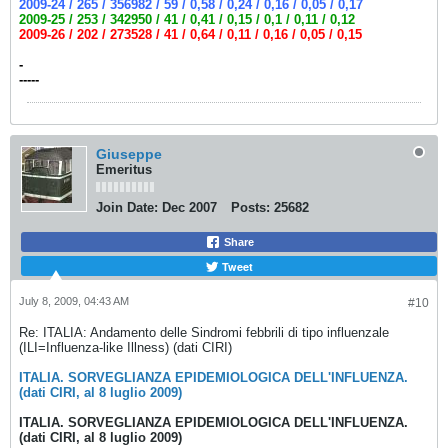
2009-24 / 265 / 356982 / 59 / 0,58 / 0,24 / 0,16 / 0,05 / 0,17
2009-25 / 253 / 342950 / 41 / 0,41 / 0,15 / 0,1 / 0,11 / 0,12
2009-26 / 202 / 273528 / 41 / 0,64 / 0,11 / 0,16 / 0,05 / 0,15
-
-----
Giuseppe
Emeritus
Join Date:
Dec 2007
Posts:
25682
Share
Tweet
July 8, 2009, 04:43 AM
#10
Re: ITALIA: Andamento delle Sindromi febbrili di tipo influenzale
(ILI=Influenza-like Illness) (dati CIRI)
ITALIA. SORVEGLIANZA EPIDEMIOLOGICA DELL'INFLUENZA.
(dati CIRI, al 8 luglio 2009)
ITALIA. SORVEGLIANZA EPIDEMIOLOGICA DELL'INFLUENZA.
(dati CIRI, al 8 luglio 2009)