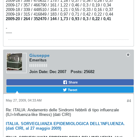
2009-16 / 358 / 470632 / 175 / 1,16 / 0,37 / 0,34 / 0,26 / 0,37
2009-17 / 357 / 466790 / 161 / 1,22 / 0,46 / 0,3 / 0,19 / 0,34
2009-18 / 339 / 448510 / 164 / 1,21 / 0,55 / 0,33 / 0,16 / 0,37
2009-19 / 315 / 416849 / 183 / 0,97 / 0,71 / 0,42 / 0,22 / 0,44
2009-20 / 264 / 352470 / 144 / 1,73 / 0,93 / 0,3 / 0,22 / 0,41
-
-----
Giuseppe
Emeritus
Join Date:
Dec 2007
Posts:
25682
Share
Tweet
May 27, 2009, 04:33 AM
#4
Re: ITALIA: Andamento delle Sindromi febbrili di tipo influenzale
(ILI=Influenza-like Illness) (dati CIRI)
ITALIA. SORVEGLIANZA EPIDEMIOLOGICA DELL'INFLUENZA.
(dati CIRI, al 27 maggio 2009)