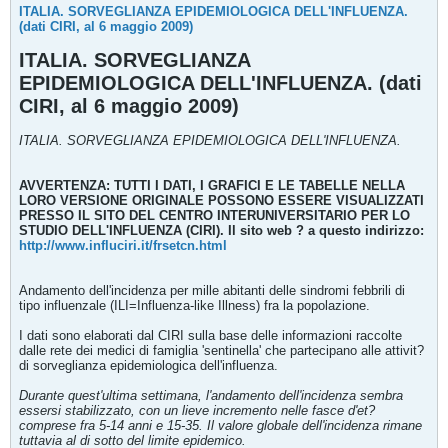
ITALIA. SORVEGLIANZA EPIDEMIOLOGICA DELL'INFLUENZA.
(dati CIRI, al 6 maggio 2009)
ITALIA. SORVEGLIANZA
EPIDEMIOLOGICA DELL'INFLUENZA. (dati
CIRI, al 6 maggio 2009)
ITALIA. SORVEGLIANZA EPIDEMIOLOGICA DELL'INFLUENZA.
AVVERTENZA: TUTTI I DATI, I GRAFICI E LE TABELLE NELLA
LORO VERSIONE ORIGINALE POSSONO ESSERE VISUALIZZATI
PRESSO IL SITO DEL CENTRO INTERUNIVERSITARIO PER LO
STUDIO DELL'INFLUENZA (CIRI). Il sito web ? a questo indirizzo:
http://www.influciri.it/frsetcn.html
Andamento dell'incidenza per mille abitanti delle sindromi febbrili di
tipo influenzale (ILI=Influenza-like Illness) fra la popolazione.
I dati sono elaborati dal CIRI sulla base delle informazioni raccolte
dalle rete dei medici di famiglia 'sentinella' che partecipano alle attivit?
di sorveglianza epidemiologica dell'influenza.
Durante quest'ultima settimana, l'andamento dell'incidenza sembra
essersi stabilizzato, con un lieve incremento nelle fasce d'et?
comprese fra 5-14 anni e 15-35. Il valore globale dell'incidenza rimane
tuttavia al di sotto del limite epidemico.