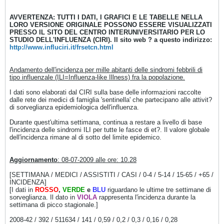
AVVERTENZA: TUTTI I DATI, I GRAFICI E LE TABELLE NELLA
LORO VERSIONE ORIGINALE POSSONO ESSERE VISUALIZZATI
PRESSO IL SITO DEL CENTRO INTERUNIVERSITARIO PER LO
STUDIO DELL'INFLUENZA (CIRI). Il sito web ? a questo indirizzo:
http://www.influciri.it/frsetcn.html
Andamento dell'incidenza per mille abitanti delle sindromi febbrili di
tipo influenzale (ILI=Influenza-like Illness) fra la popolazione.
I dati sono elaborati dal CIRI sulla base delle informazioni raccolte
dalle rete dei medici di famiglia 'sentinella' che partecipano alle attivit?
di sorveglianza epidemiologica dell'influenza.
Durante quest'ultima settimana, continua a restare a livello di base
l'incidenza delle sindromi ILI per tutte le fasce di et?. Il valore globale
dell'incidenza rimane al di sotto del limite epidemico.
Aggiornamento
: 08-07-2009 alle ore: 10.28
[SETTIMANA / MEDICI / ASSISTITI / CASI / 0-4 / 5-14 / 15-65 / +65 /
INCIDENZA]
[I dati in
ROSSO
,
VERDE
e
BLU
riguardano le ultime tre settimane di
sorveglianza. Il dato in
VIOLA
rappresenta l'incidenza durante la
settimana di picco stagionale.]
2008-42 / 392 / 511634 / 141 / 0,59 / 0,2 / 0,3 / 0,16 / 0,28