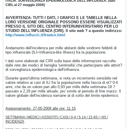
ITALIA. SORVEGLIANZA EPIDEMIOLOGICA DELL'INFLUENZA. (dati
CIRI, al 27 maggio 2009)
AVVERTENZA: TUTTI I DATI, I GRAFICI E LE TABELLE NELLA
LORO VERSIONE ORIGINALE POSSONO ESSERE VISUALIZZATI
PRESSO IL SITO DEL CENTRO INTERUNIVERSITARIO PER LO
STUDIO DELL'INFLUENZA (CIRI). Il sito web ? a questo indirizzo:
http://www.influciri.it/frsetcn.html
Andamento dell'incidenza per mille abitanti delle sindromi febbrili di
tipo influenzale (ILI=Influenza-like Illness) fra la popolazione.
I dati sono elaborati dal CIRI sulla base delle informazioni raccolte
dalle rete dei medici di famiglia 'sentinella' che partecipano alle attivit?
di sorveglianza epidemiologica dell'influenza.
Durante quest'ultima settimana, si nota un incremento sensibile nel
valore relativo ai casi di ILI fra la popolazione nella fascia di et? 0-4
anni, che da un valore pari allo 0,93 per mille della settimana 19 ?
passato a 2,29 per mille attuale, piu' simile al periodo di fine marzo. Il
valore globale dell'incidenza riamane al di sotto del limite epidemico.
Aggiornamento: 27-05-2009 alle ore: 11.15
SETTIMANA / MEDICI / ASSISTITI / CASI / 0-4 / 5-14 / 15-65 / +65 /
INCIDENZA