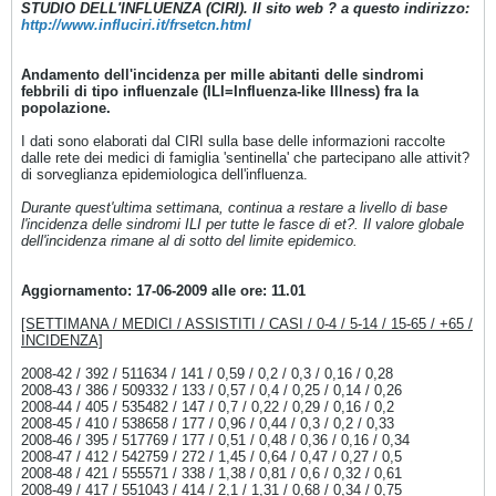
STUDIO DELL'INFLUENZA (CIRI). Il sito web ? a questo indirizzo:
http://www.influciri.it/frsetcn.html
Andamento dell'incidenza per mille abitanti delle sindromi
febbrili di tipo influenzale (ILI=Influenza-like Illness) fra la
popolazione.
I dati sono elaborati dal CIRI sulla base delle informazioni raccolte
dalle rete dei medici di famiglia 'sentinella' che partecipano alle attivit?
di sorveglianza epidemiologica dell'influenza.
Durante quest'ultima settimana, continua a restare a livello di base
l'incidenza delle sindromi ILI per tutte le fasce di et?. Il valore globale
dell'incidenza rimane al di sotto del limite epidemico.
Aggiornamento: 17-06-2009 alle ore: 11.01
[SETTIMANA / MEDICI / ASSISTITI / CASI / 0-4 / 5-14 / 15-65 / +65 /
INCIDENZA]
2008-42 / 392 / 511634 / 141 / 0,59 / 0,2 / 0,3 / 0,16 / 0,28
2008-43 / 386 / 509332 / 133 / 0,57 / 0,4 / 0,25 / 0,14 / 0,26
2008-44 / 405 / 535482 / 147 / 0,7 / 0,22 / 0,29 / 0,16 / 0,2
2008-45 / 410 / 538658 / 177 / 0,96 / 0,44 / 0,3 / 0,2 / 0,33
2008-46 / 395 / 517769 / 177 / 0,51 / 0,48 / 0,36 / 0,16 / 0,34
2008-47 / 412 / 542759 / 272 / 1,45 / 0,64 / 0,47 / 0,27 / 0,5
2008-48 / 421 / 555571 / 338 / 1,38 / 0,81 / 0,6 / 0,32 / 0,61
2008-49 / 417 / 551043 / 414 / 2,1 / 1,31 / 0,68 / 0,34 / 0,75