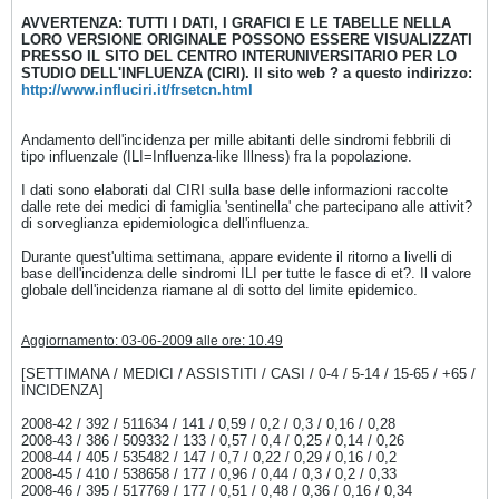
AVVERTENZA: TUTTI I DATI, I GRAFICI E LE TABELLE NELLA
LORO VERSIONE ORIGINALE POSSONO ESSERE VISUALIZZATI
PRESSO IL SITO DEL CENTRO INTERUNIVERSITARIO PER LO
STUDIO DELL'INFLUENZA (CIRI). Il sito web ? a questo indirizzo:
http://www.influciri.it/frsetcn.html
Andamento dell'incidenza per mille abitanti delle sindromi febbrili di
tipo influenzale (ILI=Influenza-like Illness) fra la popolazione.
I dati sono elaborati dal CIRI sulla base delle informazioni raccolte
dalle rete dei medici di famiglia 'sentinella' che partecipano alle attivit?
di sorveglianza epidemiologica dell'influenza.
Durante quest'ultima settimana, appare evidente il ritorno a livelli di
base dell'incidenza delle sindromi ILI per tutte le fasce di et?. Il valore
globale dell'incidenza riamane al di sotto del limite epidemico.
Aggiornamento: 03-06-2009 alle ore: 10.49
[SETTIMANA / MEDICI / ASSISTITI / CASI / 0-4 / 5-14 / 15-65 / +65 /
INCIDENZA]
2008-42 / 392 / 511634 / 141 / 0,59 / 0,2 / 0,3 / 0,16 / 0,28
2008-43 / 386 / 509332 / 133 / 0,57 / 0,4 / 0,25 / 0,14 / 0,26
2008-44 / 405 / 535482 / 147 / 0,7 / 0,22 / 0,29 / 0,16 / 0,2
2008-45 / 410 / 538658 / 177 / 0,96 / 0,44 / 0,3 / 0,2 / 0,33
2008-46 / 395 / 517769 / 177 / 0,51 / 0,48 / 0,36 / 0,16 / 0,34