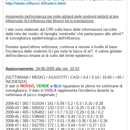
http://www.influciri.it/frsetcn.html
Andamento dell'incidenza per mille abitanti delle sindromi febbrili di tipo
influenzale (ILI=Influenza-like Illness) fra la popolazione.
I dati sono elaborati dal CIRI sulla base delle informazioni raccolte
dalle rete dei medici di famiglia 'sentinella' che partecipano alle attivit?
di sorveglianza epidemiologica dell'influenza.
Durante quest'ultima settimana, continua a restare a livello di base
l'incidenza delle sindromi ILI per tutte le fasce di et?. Il valore globale
dell'incidenza rimane al di sotto del limite epidemico.
Aggiornamento
: 24-06-2009 alle ore: 10.53
[SETTIMANA / MEDICI / ASSISTITI / CASI / 0-4 / 5-14 / 15-65 / +65 /
INCIDENZA]
[I dati in
ROSSO
,
VERDE
e
BLU
riguardano le ultime tre settimane di
sorveglianza. Il dato in
VIOLA
rappresenta l'incidenza durante la
settimana di picco stagionale.]
2008-42 / 392 / 511634 / 141 / 0,59 / 0,2 / 0,3 / 0,16 / 0,28
2008-43 / 386 / 509332 / 133 / 0,57 / 0,4 / 0,25 / 0,14 / 0,26
2008-44 / 405 / 535482 / 147 / 0,7 / 0,22 / 0,29 / 0,16 / 0,2
2008-45 / 410 / 538658 / 177 / 0,96 / 0,44 / 0,3 / 0,2 / 0,33
2008-46 / 395 / 517769 / 177 / 0,51 / 0,48 / 0,36 / 0,16 / 0,34
2008-47 / 412 / 542759 / 272 / 1,45 / 0,64 / 0,47 / 0,27 / 0,5
2008-48 / 421 / 555571 / 338 / 1,38 / 0,81 / 0,6 / 0,32 / 0,61