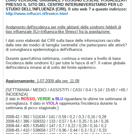
LORO VERSIONE ORIGINALE POSSONO ESSERE VISUALIZZATI
PRESSO IL SITO DEL CENTRO INTERUNIVERSITARIO PER LO
STUDIO DELL'INFLUENZA (CIRI). Il sito web ? a questo indirizzo:
http://www.influciri.it/frsetcn.html
Andamento dell'incidenza per mille abitanti delle sindromi febbrili di
tipo influenzale (ILI=Influenza-like Illness) fra la popolazione.
I dati sono elaborati dal CIRI sulla base delle informazioni raccolte
dalle rete dei medici di famiglia 'sentinella' che partecipano alle attivit?
di sorveglianza epidemiologica dell'influenza.
Durante quest'ultima settimana, continua a restare a livello di base
l'incidenza delle sindromi ILI per tutte le fasce di et?. Il valore globale
dell'incidenza rimane al di sotto del limite epidemico.
Aggiornamento
: 1-07-2009 alle ore: 11:08
[SETTIMANA / MEDICI / ASSISTITI / CASI / 0-4 / 5-14 / 15-65 / +65 /
INCIDENZA]
[I dati in
ROSSO
,
VERDE
e
BLU
riguardano le ultime tre settimane di
sorveglianza. Il dato in
VIOLA
rappresenta l'incidenza durante la
settimana di picco stagionale.]
2008-42 / 392 / 511634 / 141 / 0,59 / 0,2 / 0,3 / 0,16 / 0,28
2008-43 / 386 / 509332 / 133 / 0,57 / 0,4 / 0,25 / 0,14 / 0,26
2008-44 / 405 / 535482 / 147 / 0,7 / 0,22 / 0,29 / 0,16 / 0,2
2008-45 / 410 / 538658 / 177 / 0,96 / 0,44 / 0,3 / 0,2 / 0,33