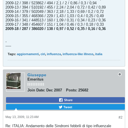
2009-12 / 398 / 523862 / 494 / 2,1 / 2 / 0,86 / 0,3 / 0,94
2009-13 / 394 / 510192 / 455 / 2,24 / 2,04 / 0,72 / 0,42 / 0,89
2009-14 / 379 / 502049 / 363 / 2,18 / 1,33 / 0,69 / 0,2 / 0,72
2009-15 / 355 / 468366 / 229 / 1,43 / 1,03 / 0,4 / 0,25 / 0,49
2009-16 / 341 / 448513 / 160 / 1,09 / 0,31 / 0,34 / 0,23 / 0,36
2009-17 / 348 / 454607 / 151 / 1,04 / 0,46 / 0,3 / 0,18 / 0,33
2009-18 / 287 / 386020 / 138 / 0,97 / 0,52 / 0,35 / 0,16 / 0,36
-
-----
Tags:
aggiornamenti
,
ciri
,
influenza
,
influenza-like illness
,
italia
Giuseppe
Emeritus
Join Date:
Dec 2007
Posts:
25682
Share
Tweet
May 13, 2009, 11:23 AM
#2
Re: ITALIA: Andamento delle Sindromi febbrili di tipo influenzale