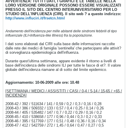
AVVERTENZA: TUTTI I DATI, I GRAFICI E LE TABELLE NELLA
LORO VERSIONE ORIGINALE POSSONO ESSERE VISUALIZZATI
PRESSO IL SITO DEL CENTRO INTERUNIVERSITARIO PER LO
STUDIO DELL'INFLUENZA (CIRI). Il sito web ? a questo indirizzo:
http://www.influciri.it/frsetcn.html
Andamento dell'incidenza per mille abitanti delle sindromi febbrili di tipo
influenzale (ILI=Influenza-like Illness) fra la popolazione.
I dati sono elaborati dal CIRI sulla base delle informazioni raccolte
dalle rete dei medici di famiglia 'sentinella' che partecipano alle attivit?
di sorveglianza epidemiologica dell'influenza.
Durante quest'ultima settimana, appare evidente il ritorno a livelli di
base dell'incidenza delle sindromi ILI per tutte le fasce di et?. Il valore
globale dell'incidenza riamane al di sotto del limite epidemico.
Aggiornamento: 10-06-2009 alle ore: 10.48
[SETTIMANA / MEDICI / ASSISTITI / CASI / 0-4 / 5-14 / 15-65 / +65 /
INCIDENZA]
2008-42 / 392 / 511634 / 141 / 0,59 / 0,2 / 0,3 / 0,16 / 0,28
2008-43 / 386 / 509332 / 133 / 0,57 / 0,4 / 0,25 / 0,14 / 0,26
2008-44 / 405 / 535482 / 147 / 0,7 / 0,22 / 0,29 / 0,16 / 0,2
2008-45 / 410 / 538658 / 177 / 0,96 / 0,44 / 0,3 / 0,2 / 0,33
2008-46 / 395 / 517769 / 177 / 0,51 / 0,48 / 0,36 / 0,16 / 0,34
2008-47 / 412 / 542759 / 272 / 1,45 / 0,64 / 0,47 / 0,27 / 0,5