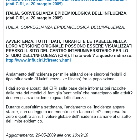
(dati CIRI, al 20 maggio 2009)
ITALIA. SORVEGLIANZA EPIDEMIOLOGICA DELL'INFLUENZA.
(dati CIRI, al 20 maggio 2009)
ITALIA. SORVEGLIANZA EPIDEMIOLOGICA DELL'INFLUENZA.
AVVERTENZA: TUTTI I DATI, I GRAFICI E LE TABELLE NELLA
LORO VERSIONE ORIGINALE POSSONO ESSERE VISUALIZZATI
PRESSO IL SITO DEL CENTRO INTERUNIVERSITARIO PER LO
STUDIO DELL'INFLUENZA (CIRI). Il sito web ? a questo indirizzo:
http://www.influciri.it/frsetcn.html
Andamento dell'incidenza per mille abitanti delle sindromi febbrili di
tipo influenzale (ILI=Influenza-like Illness) fra la popolazione.
I dati sono elaborati dal CIRI sulla base delle informazioni raccolte
dalle rete dei medici di famiglia 'sentinella' che partecipano alle attivit?
di sorveglianza epidemiologica dell'influenza.
Durante quest'ultima settimana, l'andamento dell'incidenza appare
stabile, con un leggero incremento nella fascia di et? compresa fra
zero e quattro anni. Il valore globale dell'incidenza riamane al di sotto
del limite epidemico.
Aggiornamento: 20-05-2009 alle ore: 10:49:10